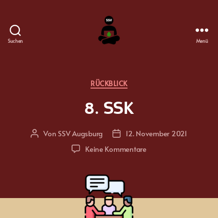
Suchen
Menü
SSV
Augsburg
Kategorien
RÜCKBLICK
8. SSK
Von
SSV Augsburg
12. November 2021
Beitragsautor
Beitragsdatum
zu
Keine Kommentare
8.
SSK