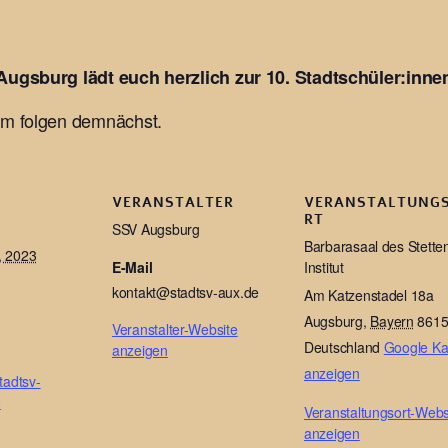
Augsburg lädt euch herzlich zur 10. Stadtschüler:inne
mm folgen demnächst.
VERANSTALTER
VERANSTALTUNG
RT
SSV Augsburg
Barbarasaal des Stette
, 2023
E-Mail
Institut
kontakt@stadtsv-aux.de
Am Katzenstadel 18a
Augsburg
,
Bayern
861
Veranstalter-Website
Deutschland
Google Ka
anzeigen
anzeigen
tadtsv-
0
Veranstaltungsort-Webs
anzeigen